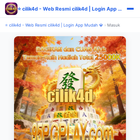
⭐ cilik4d - Web Resmi cilik4d | Login App Mudah 💎
⭐ cilik4d - Web Resmi cilik4d | Login App Mudah 💎
›
Masuk